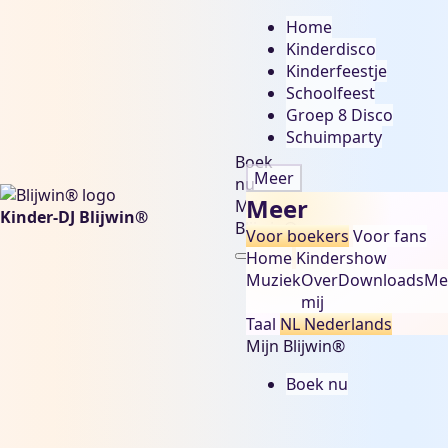
Home
Kinderdisco
Kinderfeestje
Schoolfeest
Groep 8 Disco
Schuimparty
Boek
Meer
nu
Meer
Mijn
Kinder-DJ Blijwin®
Blijwin®
Voor boekers
Voor fans
Home
Kindershow
Muziek
Over
Downloads
Me
mij
Taal
NL
Nederlands
Mijn Blijwin®
Boek nu