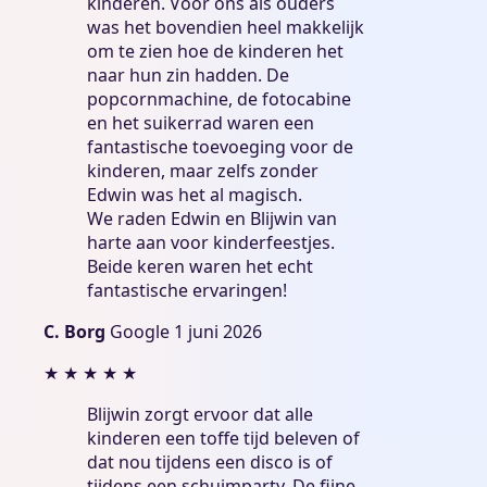
kinderen. Voor ons als ouders
was het bovendien heel makkelijk
om te zien hoe de kinderen het
naar hun zin hadden. De
popcornmachine, de fotocabine
en het suikerrad waren een
fantastische toevoeging voor de
kinderen, maar zelfs zonder
Edwin was het al magisch.
We raden Edwin en Blijwin van
harte aan voor kinderfeestjes.
Beide keren waren het echt
fantastische ervaringen!
C. Borg
Google
1 juni 2026
★
★
★
★
★
Blijwin zorgt ervoor dat alle
kinderen een toffe tijd beleven of
dat nou tijdens een disco is of
tijdens een schuimparty. De fijne