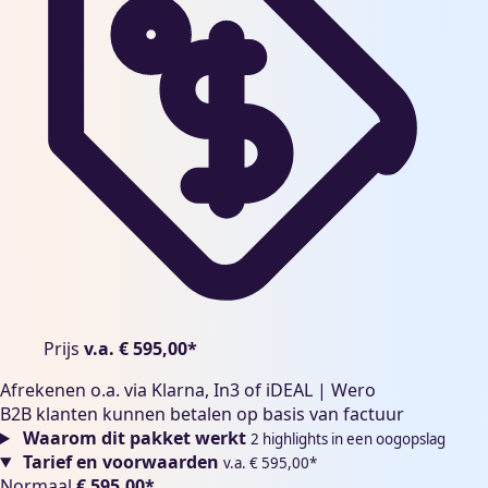
Prijs
Prijs
v.a. € 595,00*
Afrekenen o.a. via Klarna, In3 of iDEAL | Wero
B2B klanten kunnen betalen op basis van factuur
Waarom dit pakket werkt
2 highlights in een oogopslag
Tarief en voorwaarden
v.a. € 595,00*
Normaal
€ 595,00*