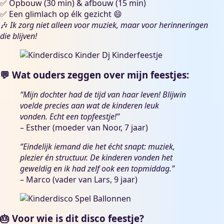
✅ Opbouw (30 min) & afbouw (15 min)
✅ Een glimlach op élk gezicht 😄
🎶
Ik zorg niet alleen voor muziek, maar voor herinneringen
die blijven!
💬 Wat ouders zeggen over mijn feestjes:
“Mijn dochter had de tijd van haar leven! Blijwin
voelde precies aan wat de kinderen leuk
vonden. Echt een topfeestje!”
– Esther (moeder van Noor, 7 jaar)
“Eindelijk iemand die het écht snapt: muziek,
plezier én structuur. De kinderen vonden het
geweldig en ik had zelf ook een topmiddag.”
– Marco (vader van Lars, 9 jaar)
🎂 Voor wie is dit disco feestje?