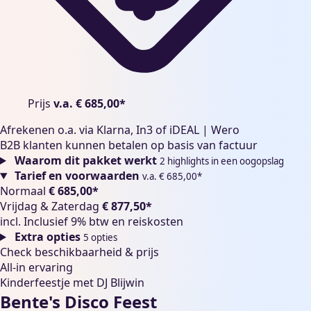
Prijs
Prijs
v.a. € 685,00*
Afrekenen o.a. via Klarna, In3 of iDEAL | Wero
B2B klanten kunnen betalen op basis van factuur
Waarom dit pakket werkt
2 highlights in een oogopslag
Tarief en voorwaarden
v.a. € 685,00*
Normaal
€ 685,00*
Vrijdag & Zaterdag
€ 877,50*
incl.
Inclusief 9% btw en reiskosten
Extra opties
5 opties
Check beschikbaarheid & prijs
All-in ervaring
Kinderfeestje met DJ Blijwin
Bente's Disco Feest