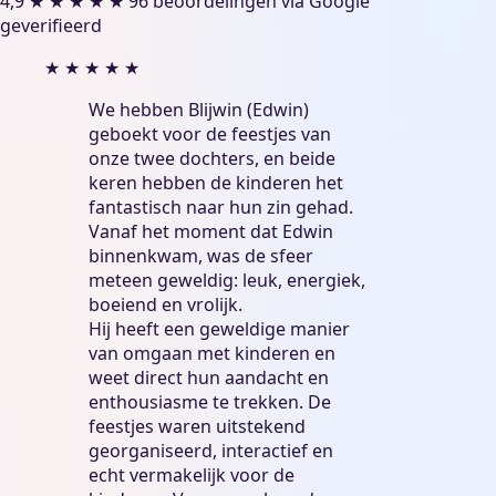
4,9
★
★
★
★
★
96 beoordelingen
via Google
geverifieerd
★
★
★
★
★
We hebben Blijwin (Edwin)
geboekt voor de feestjes van
onze twee dochters, en beide
keren hebben de kinderen het
fantastisch naar hun zin gehad.
Vanaf het moment dat Edwin
binnenkwam, was de sfeer
meteen geweldig: leuk, energiek,
boeiend en vrolijk.
Hij heeft een geweldige manier
van omgaan met kinderen en
weet direct hun aandacht en
enthousiasme te trekken. De
feestjes waren uitstekend
georganiseerd, interactief en
echt vermakelijk voor de