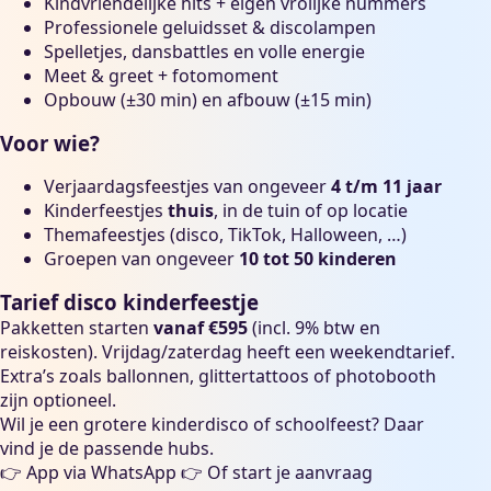
Kindvriendelijke hits + eigen vrolijke nummers
Professionele geluidsset & discolampen
Spelletjes, dansbattles en volle energie
Meet & greet + fotomoment
Opbouw (±30 min) en afbouw (±15 min)
Voor wie?
Verjaardagsfeestjes van ongeveer
4 t/m 11 jaar
Kinderfeestjes
thuis
, in de tuin of op locatie
Themafeestjes (disco, TikTok, Halloween, …)
Groepen van ongeveer
10 tot 50 kinderen
Tarief disco kinderfeestje
Pakketten starten
vanaf €595
(incl. 9% btw en
reiskosten). Vrijdag/zaterdag heeft een weekendtarief.
Extra’s zoals ballonnen, glittertattoos of photobooth
zijn optioneel.
Wil je een grotere
kinderdisco
of
schoolfeest
? Daar
vind je de passende hubs.
👉
App via WhatsApp
👉
Of start je aanvraag