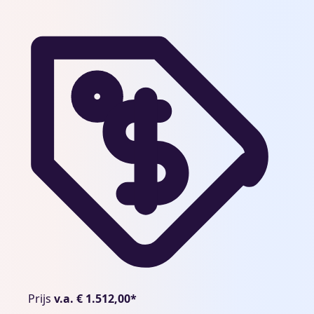
Prijs
Prijs
v.a. € 1.512,00*