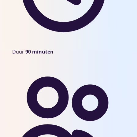
Duur
Duur
90 minuten