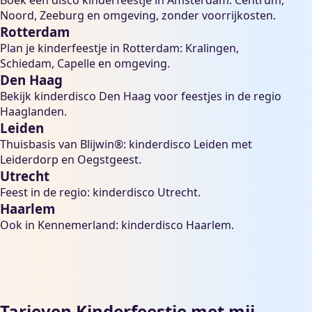
Boek een
disco kinderfeestje in Amsterdam
: Centrum,
Noord, Zeeburg en omgeving, zonder voorrijkosten.
Rotterdam
Plan je
kinderfeestje in Rotterdam
: Kralingen,
Schiedam, Capelle en omgeving.
Den Haag
Bekijk
kinderdisco Den Haag
voor feestjes in de regio
Haaglanden.
Leiden
Thuisbasis van Blijwin®:
kinderdisco Leiden
met
Leiderdorp en Oegstgeest.
Utrecht
Feest in de regio:
kinderdisco Utrecht
.
Haarlem
Ook in Kennemerland:
kinderdisco Haarlem
.
Tarieven Kinderfeestje met mij –