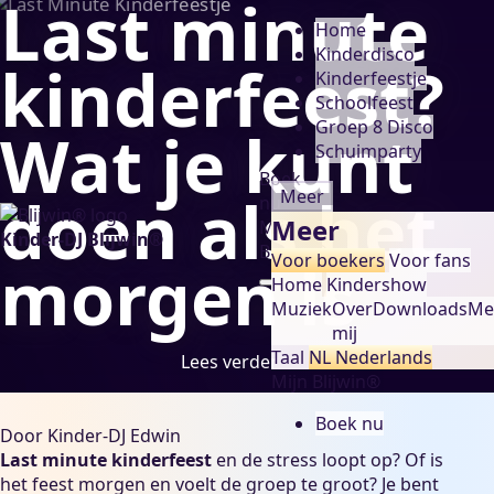
Last minute
Home
Kinderdisco
kinderfeest?
Kinderfeestje
Schoolfeest
Groep 8 Disco
Wat je kunt
Schuimparty
Boek
doen als het
Meer
nu
Meer
Mijn
Kinder-DJ Blijwin®
Blijwin®
Voor boekers
Voor fans
morgen is
Home
Kindershow
Muziek
Over
Downloads
Me
mij
Taal
NL
Nederlands
Lees verder
Mijn Blijwin®
Boek nu
Door
Kinder-DJ Edwin
Last minute kinderfeest
en de stress loopt op? Of is
het feest morgen en voelt de groep te groot? Je bent