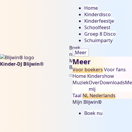
Home
Kinderdisco
Kinderfeestje
Schoolfeest
Groep 8 Disco
Schuimparty
Boek
Meer
nu
Meer
Mijn
Kinder-DJ Blijwin®
Blijwin®
Voor boekers
Voor fans
Home
Kindershow
Muziek
Over
Downloads
Me
mij
Taal
NL
Nederlands
Mijn Blijwin®
Boek nu
kinderdisco