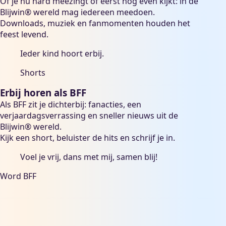
Of je nu hard meezingt of eerst nog even kijkt: in de
Blijwin® wereld mag iedereen meedoen.
Downloads, muziek en fanmomenten houden het
feest levend.
Ieder kind hoort erbij.
Shorts
Erbij horen als BFF
Als BFF zit je dichterbij: fanacties, een
verjaardagsverrassing en sneller nieuws uit de
Blijwin® wereld.
Kijk een short, beluister de hits en schrijf je in.
Voel je vrij, dans met mij, samen blij!
Word BFF