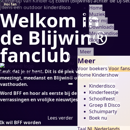
Hoi fan
Home
Welkom in
Muziek
Over mij
Downloads
de Blijwin®
Merchandise
Blog
fanclub
Meer
Boek
Meer
nu
Voor boekers
Voor fans
Mijn
Leuk dat je er bent. Dit is dé plek voor iedereen die
Kinder-DJ Blijwin®
Home
Kindershow
Blijwin®
meezingt, meedanst en Blijwin® ook ná het feest wil
vasthouden.
Kinderdisco
Kinderfeestje
Word BFF en hoor als eerste bij de club: acties,
Schoolfeest
verrassingen en vrolijke nieuwtjes.
Groep 8 Disco
Schuimparty
Boek nu
Lees verder
Ik wil BFF worden
Taal
NL
Nederlands