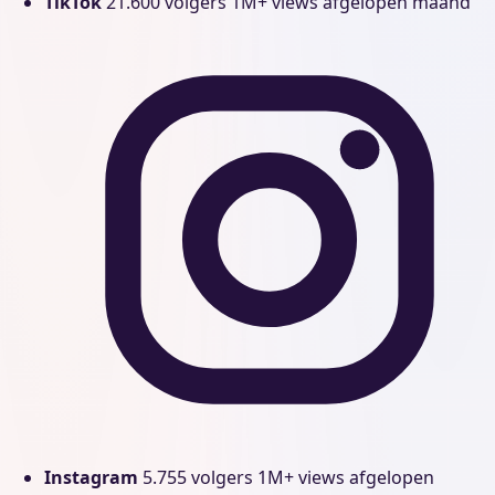
TikTok
21.600 volgers
1M+ views afgelopen maand
Instagram
5.755 volgers
1M+ views afgelopen