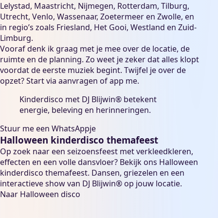
Lelystad
,
Maastricht
,
Nijmegen
,
Rotterdam
,
Tilburg
,
Utrecht
,
Venlo
,
Wassenaar
,
Zoetermeer
en
Zwolle
, en
in regio’s zoals
Friesland
,
Het Gooi
,
Westland
en
Zuid-
Limburg
.
Vooraf denk ik graag met je mee over de locatie, de
ruimte en de planning. Zo weet je zeker dat alles klopt
voordat de eerste muziek begint. Twijfel je over de
opzet? Start via
aanvragen
of app me.
Kinderdisco met DJ Blijwin® betekent
energie, beleving en herinneringen.
Stuur me een WhatsAppje
Halloween kinderdisco themafeest
Op zoek naar een seizoensfeest met verkleedkleren,
effecten en een volle dansvloer? Bekijk ons
Halloween
kinderdisco themafeest
. Dansen, griezelen en een
interactieve show van DJ Blijwin® op jouw locatie.
Naar Halloween disco