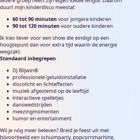
Iedere groep heeft zijn eigen ideale lengte. Daarom
duurt mijn kinderdisco meestal:
60 tot 90 minuten
voor jongere kinderen
90 tot 120 minuten
voor oudere kinderen
Ik kies liever voor een show die eindigt op een
hoogtepunt dan voor extra tijd waarin de energie
wegzakt.
Standaard inbegrepen
DJ Blijwin®
professionele geluidsinstallatie
discolicht en lichteffecten
muziek afgestemd op de leeftijd
interactieve spelletjes
danswedstrijden
meezingmomenten
humor en entertainment
Wil je nóg meer beleven? Breid je feest uit met
bijvoorbeeld een
schuimparty
, popcornmachine,