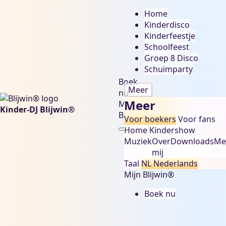
Home
Kinderdisco
Kinderfeestje
Schoolfeest
Groep 8 Disco
Schuimparty
Boek
Meer
nu
Meer
Mijn
Kinder-DJ Blijwin®
Blijwin®
Voor boekers
Voor fans
Home
Kindershow
Muziek
Over
Downloads
Me
mij
Taal
NL
Nederlands
Mijn Blijwin®
Boek nu
kinderdisco