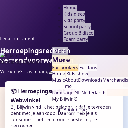
Home
Kids disco
Kids party
School party
Group 8 disco
Legal document
Foam party
Book
Herroepingsrecht en
More
now
More
verzendvoorwaarden
My
Kinder-DJ Blijwin®
Blijwin®
For bookers
For fans
Version v2 - last changed on 10-06-2026
Home
Kids show
Music
About
Downloads
Merchandi
me
📦 Herroepingsrecht – Blijwin
Language
NL
Nederlands
My Blijwin®
Webwinkel
Bij Blijwin vind ik het belangrijk dat je tevreden
Book now
bent met je aankoop. Daarom heb je als
consument het recht om je bestelling te
herroepen.