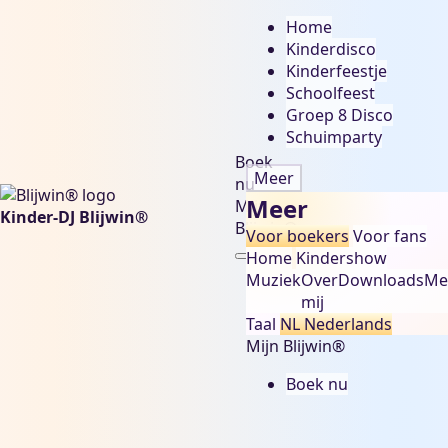
Home
Kinderdisco
Kinderfeestje
Schoolfeest
Groep 8 Disco
Schuimparty
Boek
Meer
nu
Meer
Mijn
Kinder-DJ Blijwin®
Blijwin®
Voor boekers
Voor fans
Home
Kindershow
Muziek
Over
Downloads
Me
mij
Taal
NL
Nederlands
Mijn Blijwin®
Boek nu
groep 8