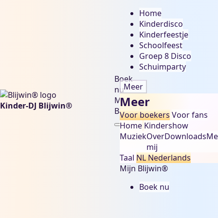
Home
Kinderdisco
Kinderfeestje
Schoolfeest
Groep 8 Disco
Schuimparty
Boek
Meer
nu
Meer
Mijn
Kinder-DJ Blijwin®
Blijwin®
Voor boekers
Voor fans
Home
Kindershow
Muziek
Over
Downloads
Me
mij
Taal
NL
Nederlands
Mijn Blijwin®
Boek nu