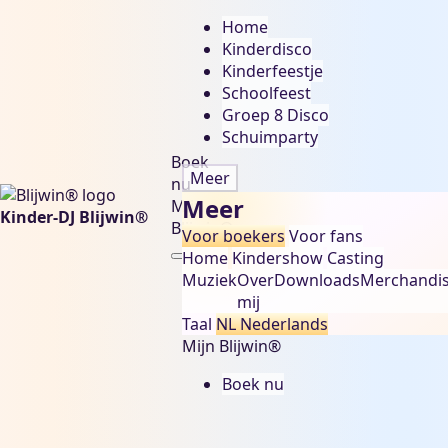
Home
Kinderdisco
Kinderfeestje
Schoolfeest
Groep 8 Disco
Schuimparty
Boek
Meer
nu
Meer
Mijn
Kinder-DJ Blijwin®
Blijwin®
Voor boekers
Voor fans
Home
Kindershow
Casting
Muziek
Over
Downloads
Merchandi
mij
Taal
NL
Nederlands
Mijn Blijwin®
Boek nu