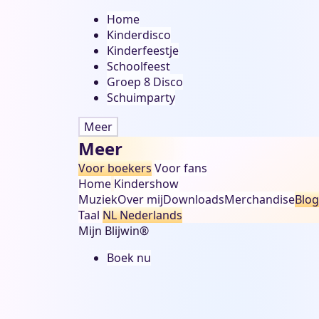
Home
Kinderdisco
Kinderfeestje
Schoolfeest
Groep 8 Disco
Schuimparty
Meer
Meer
Voor boekers
Voor fans
Home
Kindershow
Muziek
Over mij
Downloads
Merchandise
Blog
Taal
NL
Nederlands
Mijn Blijwin®
Boek nu