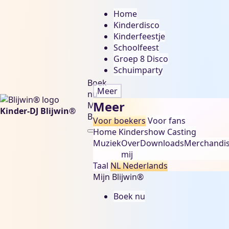
Home
Kinderdisco
Kinderfeestje
Schoolfeest
Groep 8 Disco
Schuimparty
Boek
Meer
nu
Meer
Mijn
Kinder-DJ Blijwin®
Blijwin®
Voor boekers
Voor fans
Home
Kindershow
Casting
Muziek
Over
Downloads
Merchandi
mij
Taal
NL
Nederlands
Mijn Blijwin®
Boek nu