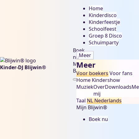
Home
Kinderdisco
Kinderfeestje
Schoolfeest
Groep 8 Disco
Schuimparty
Boek
Meer
nu
Meer
Mijn
Kinder-DJ Blijwin®
Blijwin®
Voor boekers
Voor fans
Home
Kindershow
Muziek
Over
Downloads
Me
mij
Taal
NL
Nederlands
Mijn Blijwin®
Boek nu