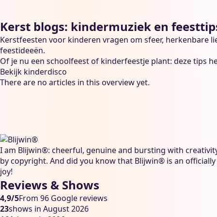
Kerst blogs: kindermuziek en feesttip
Kerstfeesten voor kinderen vragen om sfeer, herkenbare lie
feestideeën.
Of je nu een schoolfeest of kinderfeestje plant: deze tips h
Bekijk kinderdisco
There are no articles in this overview yet.
I am Blijwin®: cheerful, genuine and bursting with creativ
by copyright. And did you know that Blijwin® is an officiall
joy!
Reviews & Shows
4,9/5
From 96 Google reviews
23
shows in August 2026