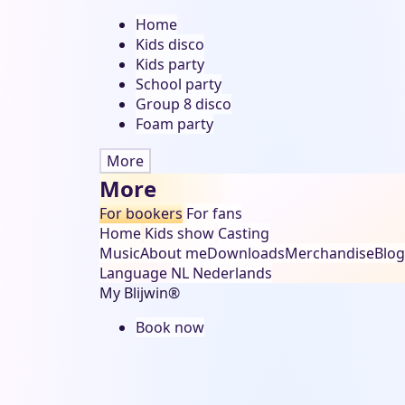
Home
Kids disco
Kids party
School party
Group 8 disco
Foam party
More
More
For bookers
For fans
Home
Kids show
Casting
Music
About me
Downloads
Merchandise
Blog
Language
NL
Nederlands
My Blijwin®
Book now