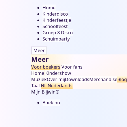
Home
Kinderdisco
Kinderfeestje
Schoolfeest
Groep 8 Disco
Schuimparty
Meer
Meer
Voor boekers
Voor fans
Home
Kindershow
Muziek
Over mij
Downloads
Merchandise
Blog
Taal
NL
Nederlands
Mijn Blijwin®
Boek nu