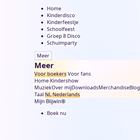
Home
Kinderdisco
Kinderfeestje
Schoolfeest
Groep 8 Disco
Schuimparty
Meer
Meer
Voor boekers
Voor fans
Home
Kindershow
Muziek
Over mij
Downloads
Merchandise
Blog
Taal
NL
Nederlands
Mijn Blijwin®
Boek nu