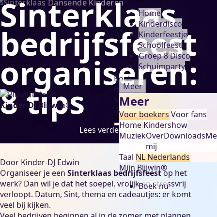
Sinterklaas
Home
Kinderdisco
bedrijfsfeest
Kinderfeestje
Schoolfeest
Groep 8 Disco
organiseren:
Schuimparty
Boek
8 tips
Meer
nu
Meer
Mijn
Kinder-DJ Blijwin®
Blijwin®
Voor boekers
Voor fans
Home
Kindershow
Lees verder
Muziek
Over
Downloads
Me
mij
Taal
NL
Nederlands
Door
Kinder-DJ Edwin
Mijn Blijwin®
Organiseer je een
Sinterklaas bedrijfsfeest
op het
werk? Dan wil je dat het soepel, vrolijk en stressvrij
Boek nu
verloopt. Datum, Sint, thema en cadeautjes: er komt
veel bij kijken.
Veel bedrijven beginnen al in de zomer met plannen.