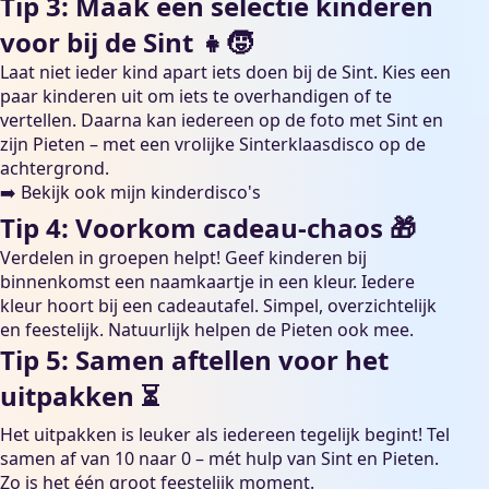
Tip 3: Maak een selectie kinderen
voor bij de Sint 👧🧒
Laat niet ieder kind apart iets doen bij de Sint. Kies een
paar kinderen uit om iets te overhandigen of te
vertellen. Daarna kan iedereen op de foto met Sint en
zijn Pieten – met een vrolijke Sinterklaasdisco op de
achtergrond.
➡️
Bekijk ook mijn kinderdisco's
Tip 4: Voorkom cadeau-chaos 🎁
Verdelen in groepen helpt! Geef kinderen bij
binnenkomst een naamkaartje in een kleur. Iedere
kleur hoort bij een cadeautafel. Simpel, overzichtelijk
en feestelijk. Natuurlijk helpen de Pieten ook mee.
Tip 5: Samen aftellen voor het
uitpakken ⏳
Het uitpakken is leuker als iedereen tegelijk begint! Tel
samen af van 10 naar 0 – mét hulp van Sint en Pieten.
Zo is het één groot feestelijk moment.