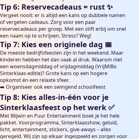
Tip 6: Reservecadeaus = rust ✨
Vergeet nooit: er is altijd een kans op dubbele namen
of vergeten cadeaus. Zorg voor een paar
reservecadeaus per groep. Met een stift erbij om snel
een naam op te schrijven. Stress? Weg!
Tip 7: Kies een originele dag 📅
De meeste bedrijfsfeesten zijn in het weekend. Maar
kinderen hebben het dan vaak al druk. Waarom niet
een woensdagmiddag of vrijdagmiddag (VrijMiBo
Sinterklaas-editie)? Grote kans op een hogere
opkomst én een relaxte sfeer.
➡️
Organiseer ook een swingend schoolfeest
Tip 8: Kies alles-in-één voor je
Sinterklaasfeest op het werk ✅
Met Blijwin en Puur Entertainment boek je het hele
pakket. Voorprogramma, Sinterklaasshow, geluid,
licht, entertainment, stickers, give-aways – alles
geregeld. Wij zijn op elkaar ingespeeld en zorgen voor