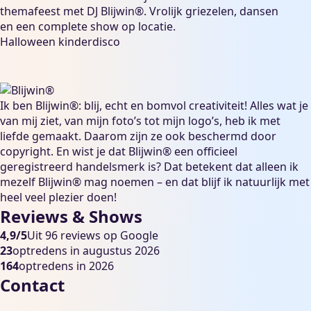
themafeest
met DJ Blijwin®. Vrolijk griezelen, dansen
en een complete show op locatie.
Halloween kinderdisco
Ik ben Blijwin®: blij, echt en bomvol creativiteit! Alles wat je
van mij ziet, van mijn foto’s tot mijn logo’s, heb ik met
liefde gemaakt. Daarom zijn ze ook beschermd door
copyright. En wist je dat Blijwin® een officieel
geregistreerd handelsmerk is? Dat betekent dat alleen ik
mezelf Blijwin® mag noemen – en dat blijf ik natuurlijk met
heel veel plezier doen!
Reviews & Shows
4,9/5
Uit 96 reviews op Google
23
optredens in augustus 2026
164
optredens in 2026
Contact