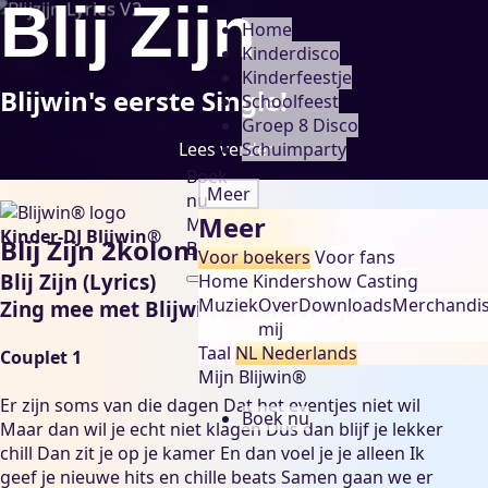
Blij Zijn
Home
Kinderdisco
Kinderfeestje
Blijwin's eerste Single!
Schoolfeest
Groep 8 Disco
Schuimparty
Lees verder
Boek
Meer
nu
Meer
Mijn
Kinder-DJ Blijwin®
Blij Zijn 2koloms
Blijwin®
Voor boekers
Voor fans
Blij Zijn (Lyrics)
Home
Kindershow
Casting
Muziek
Over
Downloads
Merchandi
Zing mee met Blijwin de Kinder-DJ!
mij
Taal
NL
Nederlands
Couplet 1
Mijn Blijwin®
Er zijn soms van die dagen Dat het eventjes niet wil
Boek nu
Maar dan wil je echt niet klagen Dus dan blijf je lekker
chill Dan zit je op je kamer En dan voel je je alleen Ik
geef je nieuwe hits en chille beats Samen gaan we er