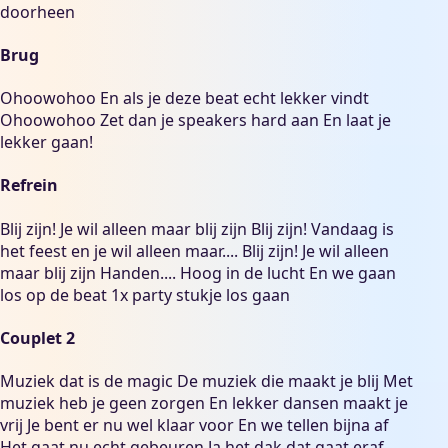
doorheen
Brug
Ohoowohoo En als je deze beat echt lekker vindt
Ohoowohoo Zet dan je speakers hard aan En laat je
lekker gaan!
Refrein
Blij zijn! Je wil alleen maar blij zijn Blij zijn! Vandaag is
het feest en je wil alleen maar.... Blij zijn! Je wil alleen
maar blij zijn Handen.... Hoog in de lucht En we gaan
los op de beat 1x party stukje los gaan
Couplet 2
Muziek dat is de magic De muziek die maakt je blij Met
muziek heb je geen zorgen En lekker dansen maakt je
vrij Je bent er nu wel klaar voor En we tellen bijna af
Het gaat nu echt gebeuren Ja het dak dat gaat eraf