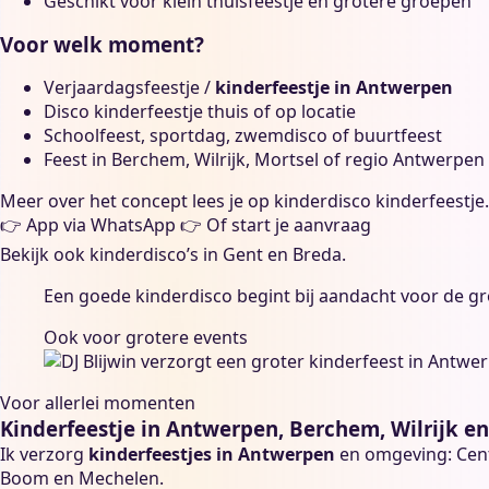
Geschikt voor klein thuisfeestje én grotere groepen
Voor welk moment?
Verjaardagsfeestje /
kinderfeestje in Antwerpen
Disco kinderfeestje thuis of op locatie
Schoolfeest, sportdag, zwemdisco of buurtfeest
Feest in Berchem, Wilrijk, Mortsel of regio Antwerpen
Meer over het concept lees je op
kinderdisco kinderfeestje
👉
App via WhatsApp
👉
Of start je aanvraag
Bekijk ook kinderdisco’s in
Gent
en
Breda
.
Een goede kinderdisco begint bij aandacht voor de gr
Ook voor grotere events
Voor allerlei momenten
Kinderfeestje in Antwerpen, Berchem, Wilrijk 
Ik verzorg
kinderfeestjes in Antwerpen
en omgeving: Cent
Boom en Mechelen.