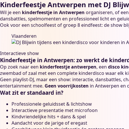
Kinderfeestje Antwerpen met DJ Blij
Wil je een
kinderfeestje in Antwerpen
organiseren, of ee
dansbattles, spelmomenten en professioneel licht en gelui
Ook voor een
schoolfeest
of
groep 8 eindfeest
: de show bl
Vlaanderen
Interactieve show
Kinderfeestje in Antwerpen: zo werkt de kinder
Op zoek naar een
kinderfeestje antwerpen
, een
disco ki
zwembad of zaal met een complete kinderdisco waar elk k
Geen playlist-DJ, maar een show: interactie, dansbattles, ch
entertainment mee.
Geen voorrijkosten
in Antwerpen en 
Wat zit er standaard in?
Professionele geluidsset & lichtshow
Interactieve presentatie met microfoon
Kindvriendelijke hits + dans & spel
Aandacht voor de jarige of eregast