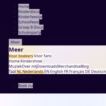
Home
Kinderdisco
Kinderfeestje
Schoolfeest
Groep 8 Disco
Schuimparty
Meer
Meer
Voor boekers
Voor fans
Home
Kindershow
Muziek
Over mij
Downloads
Merchandise
Blog
Taal
NL
Nederlands
EN
English
FR
Français
DE
Deutsch
Mijn Blijwin®
Boek nu