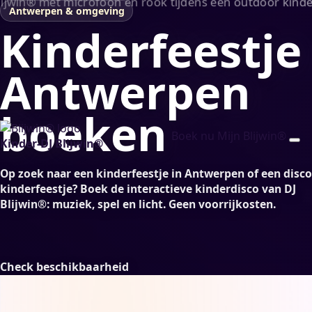
Antwerpen & omgeving
Kinderfeestje
Antwerpen
boeken
Boek nu
Mijn Blijwin®
Kinder-DJ Blijwin®
Op zoek naar een
kinderfeestje in Antwerpen
of een
disco
kinderfeestje
? Boek de interactieve
kinderdisco
van DJ
Blijwin®: muziek, spel en licht. Geen voorrijkosten.
Check beschikbaarheid