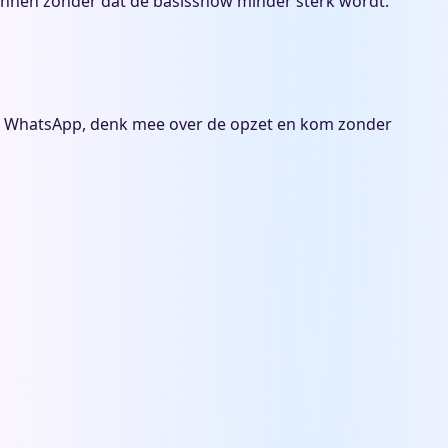
lannen zonder dat de basisshow minder sterk wordt.
via WhatsApp, denk mee over de opzet en kom zonder