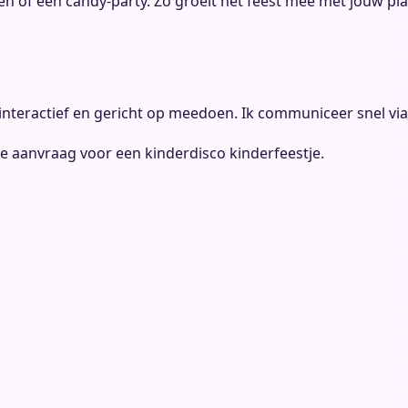
en
of een candy-party. Zo groeit het feest mee met jouw p
, interactief en gericht op meedoen. Ik communiceer snel 
je
aanvraag voor een kinderdisco kinderfeestje
.