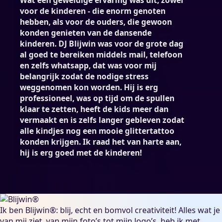
voor de kinderen - die enorm genoten
hebben, als voor de ouders, die gewoon
konden genieten van de dansende
kinderen. DJ Blijwin was voor de grote dag
al goed te bereiken middels mail, telefoon
en zelfs whatsapp, dat was voor mij
belangrijk zodat de nodige stress
weggenomen kon worden. Hij is erg
professioneel, was op tijd om de spullen
klaar te zetten, heeft de kids meer dan
vermaakt en is zelfs langer gebleven zodat
alle kindjes nog een mooie glittertattoo
konden krijgen. Ik raad het van harte aan,
hij is erg goed met de kinderen!
Ik ben Blijwin®: blij, echt en bomvol creativiteit! Alles wat je
van mij ziet, van mijn foto’s tot mijn logo’s, heb ik met