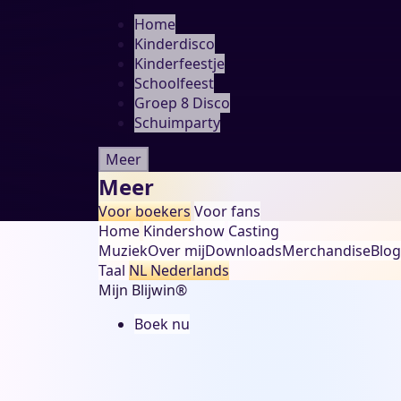
Home
Kinderdisco
Kinderfeestje
Schoolfeest
Groep 8 Disco
Schuimparty
Meer
Meer
Voor boekers
Voor fans
Home
Kindershow
Casting
Muziek
Over mij
Downloads
Merchandise
Blog
Taal
NL
Nederlands
Mijn Blijwin®
Boek nu