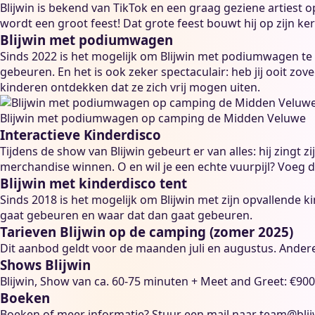
Blijwin is bekend van TikTok en een graag geziene artiest 
wordt een groot feest! Dat grote feest bouwt hij op zijn ker
Blijwin met podiumwagen
Sinds 2022 is het mogelijk om Blijwin met podiumwagen te 
gebeuren. En het is ook zeker spectaculair: heb jij ooit zo
kinderen ontdekken dat ze zich vrij mogen uiten.
Blijwin met podiumwagen op camping de Midden Veluwe
Interactieve Kinderdisco
Tijdens de show van Blijwin gebeurt er van alles: hij zingt zi
merchandise winnen. O en wil je een echte vuurpijl? Voeg 
Blijwin met kinderdisco tent
Sinds 2018 is het mogelijk om Blijwin met zijn opvallende 
gaat gebeuren en waar dat dan gaat gebeuren.
Tarieven Blijwin op de camping (zomer 2025)
Dit aanbod geldt voor de maanden juli en augustus. Andere
Shows Blijwin
Blijwin, Show van ca. 60-75 minuten + Meet and Greet: €900,
Boeken
Boeken of meer informatie? Stuur een mail naar
team@blij