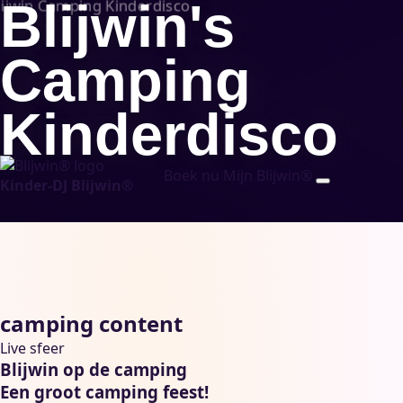
Blijwin's
Camping
Kinderdisco
Boek nu
Mijn Blijwin®
Kinder-DJ Blijwin®
camping content
Live sfeer
Blijwin op de camping
Een groot camping feest!