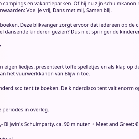
op campings en vakantieparken. Of hij nu zijn schuimkanon 
nwaarden: Voel je vrij, Dans met mij, Samen blij.
boeken. Deze blikvanger zorgt ervoor dat iedereen op de ca
veel dansende kinderen gezien? Dus niet springende kinderen
jn
eigen liedjes
, presenteert toffe spelletjes en als klap op 
dan het vuurwerkkanon van Blijwin toe.
kinderdisco tent te boeken. De kinderdisco tent valt enorm 
 periodes in overleg.
- Blijwin's Schuimparty, ca. 90 minuten + Meet and Greet: €
win.nl