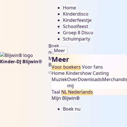
Home
Kinderdisco
Kinderfeestje
Schoolfeest
Groep 8 Disco
Schuimparty
Boek
Meer
nu
Meer
Mijn
Kinder-DJ Blijwin®
Blijwin®
Voor boekers
Voor fans
Home
Kindershow
Casting
Muziek
Over
Downloads
Merchandi
mij
Taal
NL
Nederlands
Mijn Blijwin®
Boek nu