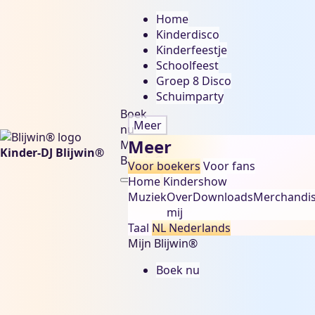
Home
Kinderdisco
Kinderfeestje
Schoolfeest
Groep 8 Disco
Schuimparty
Boek
Meer
nu
Meer
Mijn
Kinder-DJ Blijwin®
Blijwin®
Voor boekers
Voor fans
Home
Kindershow
Muziek
Over
Downloads
Merchandi
mij
Taal
NL
Nederlands
Mijn Blijwin®
Boek nu