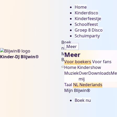
Home
Kinderdisco
Kinderfeestje
Schoolfeest
Groep 8 Disco
Schuimparty
Boek
Meer
nu
Meer
Mijn
Kinder-DJ Blijwin®
Blijwin®
Voor boekers
Voor fans
Home
Kindershow
Muziek
Over
Downloads
Me
mij
Taal
NL
Nederlands
Mijn Blijwin®
Boek nu