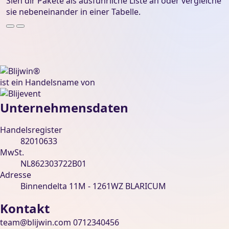
Sieh dir Pakete als ausführliche Liste an oder vergleiche
sie nebeneinander in einer Tabelle.
Blijwin® is een handelsnaam van Blijevent BV
ist ein Handelsname von
Unternehmensdaten
Handelsregister
82010633
MwSt.
NL862303722B01
Adresse
Binnendelta 11M - 1261WZ BLARICUM
Kontakt
team@blijwin.com
0712340456