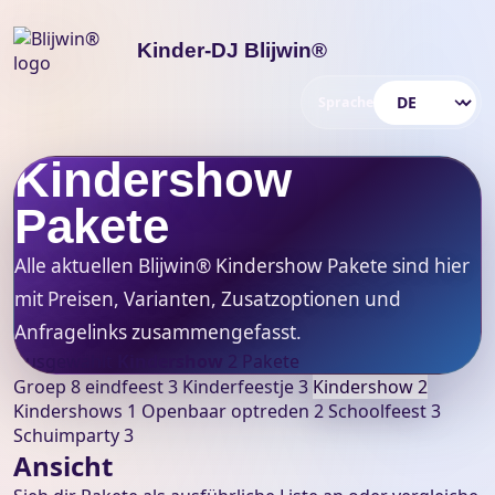
Kinder-DJ Blijwin®
Sprache
Sprache wählen
Kindershow
Pakete
Alle aktuellen Blijwin® Kindershow Pakete sind hier
mit Preisen, Varianten, Zusatzoptionen und
Anfragelinks zusammengefasst.
Ausgewählt
Kindershow
2 Pakete
Groep 8 eindfeest
3
Kinderfeestje
3
Kindershow
2
Kindershows
1
Openbaar optreden
2
Schoolfeest
3
Schuimparty
3
Ansicht