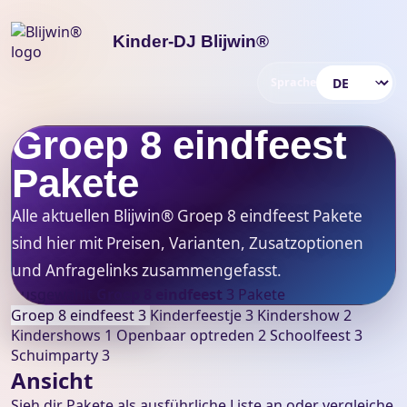
Kinder-DJ Blijwin®
Sprache
Sprache wählen
Groep 8 eindfeest
Pakete
Alle aktuellen Blijwin® Groep 8 eindfeest Pakete
sind hier mit Preisen, Varianten, Zusatzoptionen
und Anfragelinks zusammengefasst.
Ausgewählt
Groep 8 eindfeest
3 Pakete
Groep 8 eindfeest
3
Kinderfeestje
3
Kindershow
2
Kindershows
1
Openbaar optreden
2
Schoolfeest
3
Schuimparty
3
Ansicht
Sieh dir Pakete als ausführliche Liste an oder vergleiche