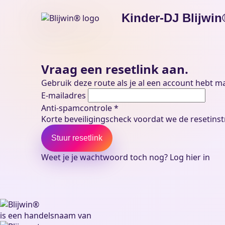
Kinder-DJ Blijwin
Vraag een resetlink aan.
Gebruik deze route als je al een account hebt m
E-mailadres
Anti-spamcontrole *
Korte beveiligingscheck voordat we de resetinst
Stuur resetlink
Weet je je wachtwoord toch nog?
Log hier in
Blijwin® is een handelsnaam van Blijevent BV
is een handelsnaam van