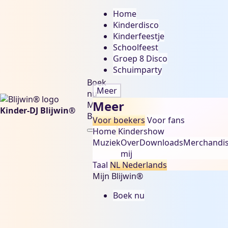
Home
Kinderdisco
Kinderfeestje
Schoolfeest
Groep 8 Disco
Schuimparty
Boek
Meer
nu
Meer
Mijn
Kinder-DJ Blijwin®
Blijwin®
Voor boekers
Voor fans
Home
Kindershow
Muziek
Over
Downloads
Merchandi
mij
Taal
NL
Nederlands
Mijn Blijwin®
Boek nu